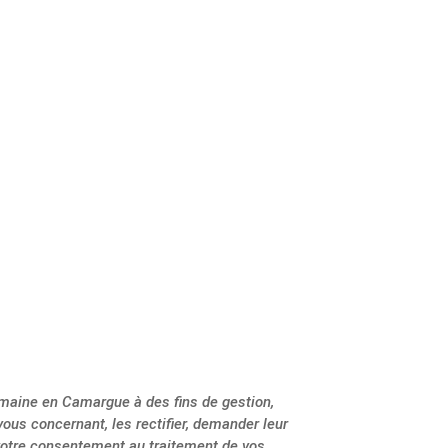
avoir pris connaissance et accepter les
voyer le message :
ENVOYER LE MESSAGE
omaine en Camargue à des fins de gestion,
us concernant, les rectifier, demander leur
 votre consentement au traitement de vos