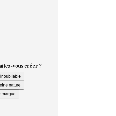
ue nous comprenions vos
nge personnalisé !