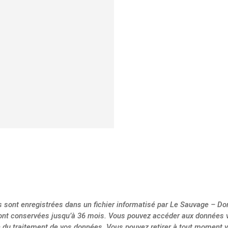
Cochez la case pour certifier 
conditions ci-dessous pour en
J'accepte
=
12 + 15
es sont enregistrées dans un fichier informatisé par Le Sauvage – D
nt conservées jusqu’à 36 mois. Vous pouvez accéder aux données vo
ion du traitement de vos données. Vous pouvez retirer à tout moment