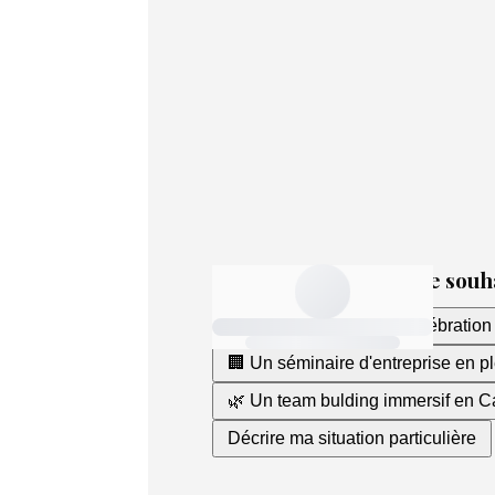
PROJET !
Répondez à quelques questions pour q
besoins.
Nous vous recontacterons pour un écha